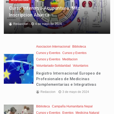
ACUPUNTURA
Curso Intensivo Acupuntura -Mtc –
Inscripcion Abierta –
Redaccion
4 de mayo de 2024
Asociacion Internacional
Biblioteca
Cursos y Eventos
Cursos y Eventos
Cursos y Eventos
Meditacion
Voluntariado-Solidaridad
Voluntarios
Registro Internacional Europeo de
Profesionales de Medicinas
Complementarias e Integrativas
Redaccion
3 de mayo de 2024
Biblioteca
Campaña Humanitaria Nepal
Cursos y Eventos
Eventos
Medicina Natural