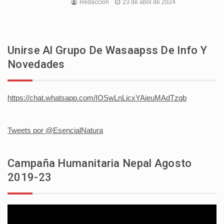
Redaccion
23 de abril de 2024
Unirse Al Grupo De Wasaapss De Info Y
Novedades
https://chat.whatsapp.com/IOSwLnLjcxYAieuMAdTzqb
Tweets por @EsencialNatura
Campaña Humanitaria Nepal Agosto
2019-23
Reproductor
de