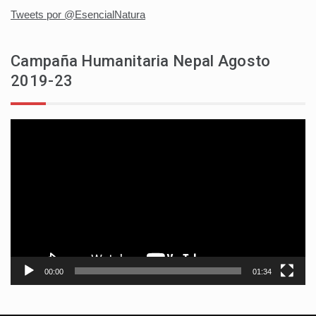
Tweets por @EsencialNatura
Campaña Humanitaria Nepal Agosto
2019-23
Reproductor
de
vídeo
00:00
01:34