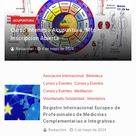
ACUPUNTURA
Curso Intensivo Acupuntura -Mtc –
Inscripcion Abierta –
Redaccion
4 de mayo de 2024
Asociacion Internacional
Biblioteca
Cursos y Eventos
Cursos y Eventos
Cursos y Eventos
Meditacion
Voluntariado-Solidaridad
Voluntarios
Registro Internacional Europeo de
Profesionales de Medicinas
Complementarias e Integrativas
Redaccion
3 de mayo de 2024