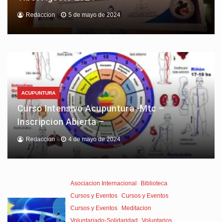
Redaccion
5 de mayo de 2024
ACUPUNTURA
Curso Intensivo Acupuntura -Mtc –
Inscripcion Abierta –
Redaccion
4 de mayo de 2024
Asociacion Internacional
Biblioteca
Cursos y Eventos
Cursos y Eventos
Cursos y Eventos
Meditacion
Voluntariado-Solidaridad
Voluntarios