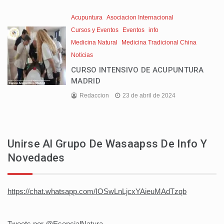
Acupuntura
Asociacion Internacional
Cursos y Eventos
Eventos
info
Medicina Natural
Medicina Tradicional China
Noticias
CURSO INTENSIVO DE ACUPUNTURA
MADRID
Redaccion
23 de abril de 2024
Unirse Al Grupo De Wasaapss De Info Y
Novedades
https://chat.whatsapp.com/IOSwLnLjcxYAieuMAdTzqb
Tweets por @EsencialNatura