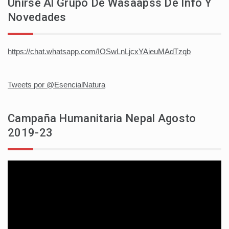
Unirse Al Grupo De Wasaapss De Info Y
Novedades
https://chat.whatsapp.com/IOSwLnLjcxYAieuMAdTzqb
Tweets por @EsencialNatura
Campaña Humanitaria Nepal Agosto
2019-23
Reproductor
de
vídeo