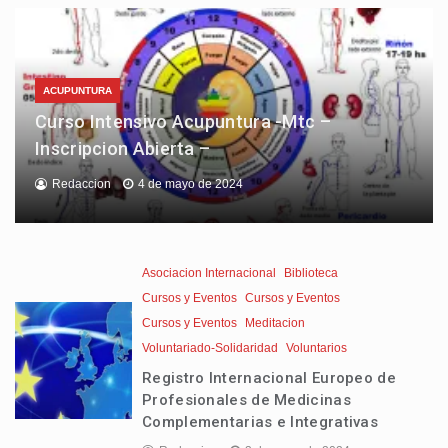
ACUPUNTURA
Curso Intensivo Acupuntura -Mtc –
Inscripcion Abierta –
Redaccion
4 de mayo de 2024
Asociacion Internacional
Biblioteca
Cursos y Eventos
Cursos y Eventos
Cursos y Eventos
Meditacion
Voluntariado-Solidaridad
Voluntarios
Registro Internacional Europeo de
Profesionales de Medicinas
Complementarias e Integrativas