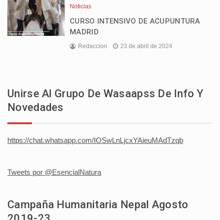
Noticias
CURSO INTENSIVO DE ACUPUNTURA
MADRID
Redaccion
23 de abril de 2024
Unirse Al Grupo De Wasaapss De Info Y
Novedades
https://chat.whatsapp.com/IOSwLnLjcxYAieuMAdTzqb
Tweets por @EsencialNatura
Campaña Humanitaria Nepal Agosto
2019-23