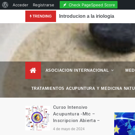
Acerca
Check PageSpeed Score
Acceder
Registrarse
Skip
de
conocimiento de la Acupuntura en la Revista National
Introducion a la iriologia
TRENDING
to
WordPress
content
– Esencial Natura
Revista de Vida Natural
–
ASOCIACION INTERNACIONAL
MED
TRATAMIENTOS ACUPUNTURA Y MEDICINA NAT
manitario
Curso Intensivo
Tíbet
Acupuntura -Mtc –
Inscripcion Abierta –
4 de mayo de 2024