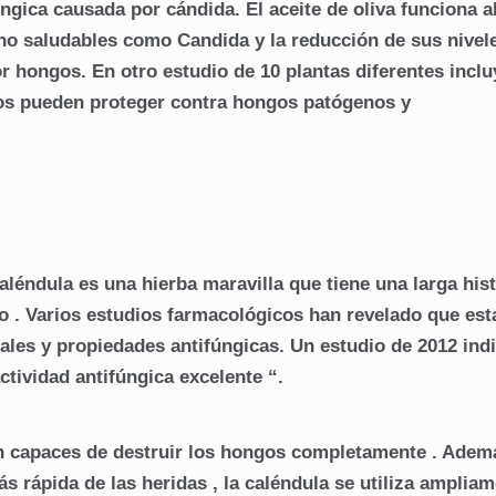
úngica causada por cándida. El aceite de oliva funciona a
no saludables como Candida y la reducción de sus nivel
or hongos. En otro estudio de 10 plantas diferentes incl
tos pueden proteger contra hongos patógenos y
éndula es una hierba maravilla que tiene una larga hist
 . Varios estudios farmacológicos han revelado que est
irales y propiedades antifúngicas. Un estudio de 2012 ind
ctividad antifúngica excelente “.
n capaces de destruir los hongos completamente . Adem
s rápida de las heridas , la caléndula se utiliza amplia