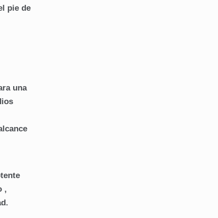
l pie de
ara una
dios
alcance
otente
 ,
ad.