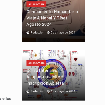
ACUPUNTURA
Campamento Humanitario
Viaje A Nepal Y Tíbet
Agosto 2024
Redaccion
5 de mayo de 2024
ACUPUNTURA
Curso Intensivo
Acupuntura -Mtc –
Inscripcion Abierta –
Redaccion
4 de mayo de 2024
 ellos