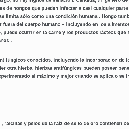
argo, no hay signos de sanacion. Candida, un género de
s de hongos que pueden infectar a casi cualquier parte
e limita sólo como una condición humana . Hongo tamb
ar fuera del cuerpo humano – incluyendo en los alimento
 puede ocurrir en la carne y los productos lácteos que 
anos .
antifúngicos conocidos, incluyendo la incorporación de l
er otra hierba, hierbas antifúngicas pueden poseer bene
xperimentado al máximo y mejor cuando se aplica o se i
raicillas y pelos de la raíz de sello de oro contienen b