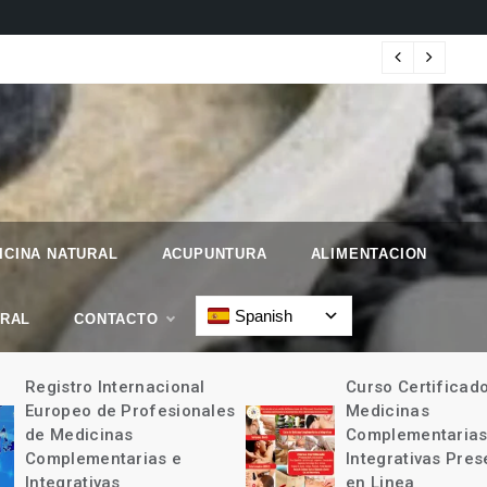
 Geographic.
Map
ICINA NATURAL
ACUPUNTURA
ALIMENTACION
Spanish
URAL
CONTACTO
Registro Internacional
Curso Certificad
Europeo de Profesionales
Medicinas
de Medicinas
Complementarias
Complementarias e
Integrativas Pres
Integrativas
en Linea