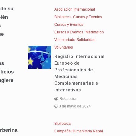
 de su
Asociacion Internacional
ién
Biblioteca
Cursos y Eventos
Cursos y Eventos
s.
Cursos y Eventos
Meditacion
se
Voluntariado-Solidaridad
Voluntarios
Registro Internacional
Europeo de
os
Profesionales de
ficios
Medicinas
ngiere
Complementarias e
Integrativas
Redaccion
3 de mayo de 2024
Biblioteca
erberina
Campaña Humanitaria Nepal