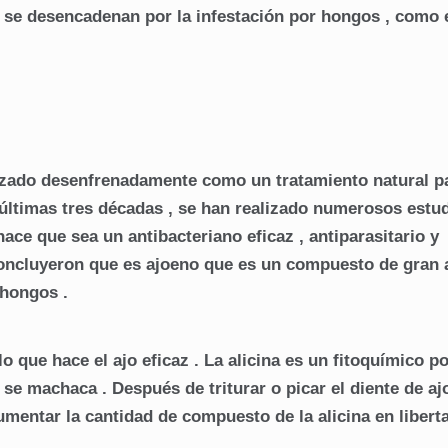
e se desencadenan por la infestación por hongos , como e
ilizado desenfrenadamente como un tratamiento natural p
últimas tres décadas , se han realizado numerosos estu
ace que sea un antibacteriano eficaz , antiparasitario y
concluyeron que es ajoeno que es un compuesto de gran 
-hongos .
o que hace el ajo eficaz . La alicina es un fitoquímico p
 se machaca . Después de triturar o picar el diente de ajo
umentar la cantidad de compuesto de la alicina en libert