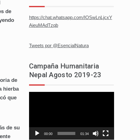
l
es de
https://chat.whatsapp.com/IOSwLnLjcxY
uyendo
AieuMAdTzqb
Tweets por @EsencialNatura
Campaña Humanitaria
Nepal Agosto 2019-23
oria de
a hierba
Reproductor
icó que
de
vídeo
ás de su
00:00
01:34
mente