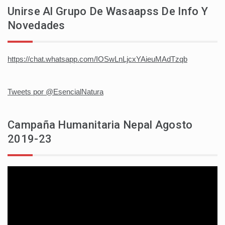
Unirse Al Grupo De Wasaapss De Info Y
Novedades
https://chat.whatsapp.com/IOSwLnLjcxYAieuMAdTzqb
Tweets por @EsencialNatura
Campaña Humanitaria Nepal Agosto
2019-23
Reproductor
de
vídeo