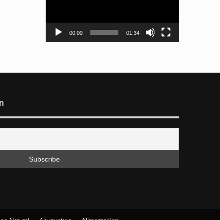
00:00
01:34
n