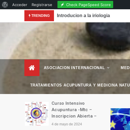
Acerca
Check PageSpeed Score
Acceder
Registrarse
Skip
de
conocimiento de la Acupuntura en la Revista National
Introducion a la iriologia
TRENDING
to
WordPress
content
– Esencial Natura
Revista de Vida Natural
–
ASOCIACION INTERNACIONAL
MED
TRATAMIENTOS ACUPUNTURA Y MEDICINA NAT
manitario
Curso Intensivo
Tíbet
Acupuntura -Mtc –
Inscripcion Abierta –
4 de mayo de 2024