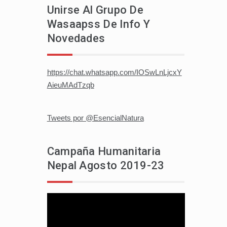
Unirse Al Grupo De
Wasaapss De Info Y
Novedades
https://chat.whatsapp.com/IOSwLnLjcxY
AieuMAdTzqb
Tweets por @EsencialNatura
Campaña Humanitaria
Nepal Agosto 2019-23
Reproductor
de
vídeo