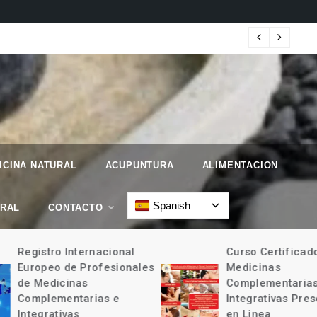
 Geographic.
Map
ICINA NATURAL
ACUPUNTURA
ALIMENTACION
Spanish
URAL
CONTACTO
Registro Internacional
Curso Certificad
Europeo de Profesionales
Medicinas
de Medicinas
Complementarias
Complementarias e
Integrativas Pres
Integrativas
en Linea