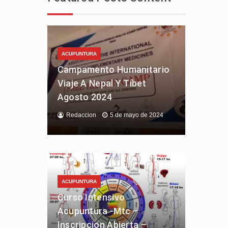
ACUPUNTURA
Campamento Humanitario
Viaje A Nepal Y Tíbet
Agosto 2024
Redaccion
5 de mayo de 2024
ACUPUNTURA
Curso Intensivo
Acupuntura -Mtc –
Inscripcion Abierta –