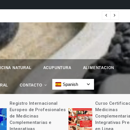
 Geographic.
Map
ICINA NATURAL
ACUPUNTURA
ALIMENTACION
Spanish
URAL
CONTACTO
Registro Internacional
Curso Certificad
Europeo de Profesionales
Medicinas
de Medicinas
Complementarias
Complementarias e
Integrativas Pres
Integrativas
en Linea