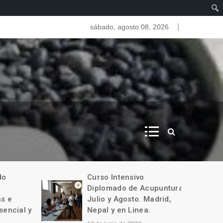
as del iris. Iridologia
sábado, agosto 08, 2026
o
Curso Intensivo
Diplomado de Acupuntura
 e
Julio y Agosto. Madrid,
encial y
Nepal y en Linea.