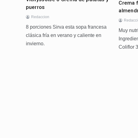
Crema fr
puerros
almend
Redaccion
Redacc
8 porciones Sirva esta sopa francesa
Muy nutr
clásica fría en verano y caliente en
Ingredie
invierno.
Coliflor 