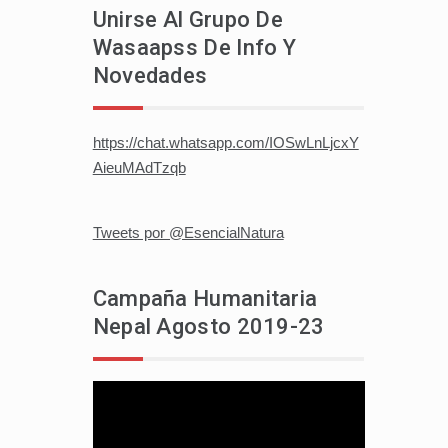
Unirse Al Grupo De
Wasaapss De Info Y
Novedades
https://chat.whatsapp.com/IOSwLnLjcxY
AieuMAdTzqb
Tweets por @EsencialNatura
Campaña Humanitaria
Nepal Agosto 2019-23
Reproductor
de
vídeo