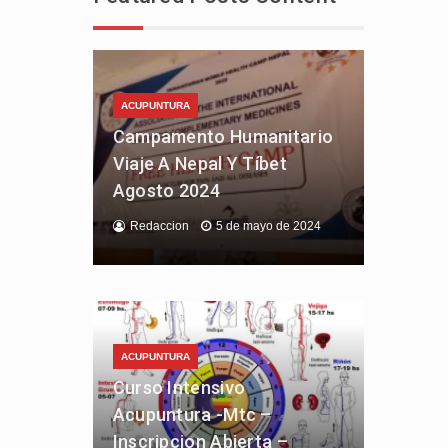
ACUPUNTURA
Campamento Humanitario
Viaje A Nepal Y Tíbet
Agosto 2024
Redaccion
5 de mayo de 2024
ACUPUNTURA
Curso Intensivo
Acupuntura -Mtc –
Inscripcion Abierta –