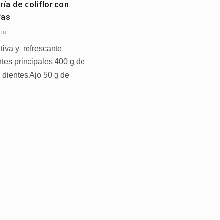
ía de coliflor con
ras
ion
itiva y refrescante
ntes principales 400 g de
3 dientes Ajo 50 g de