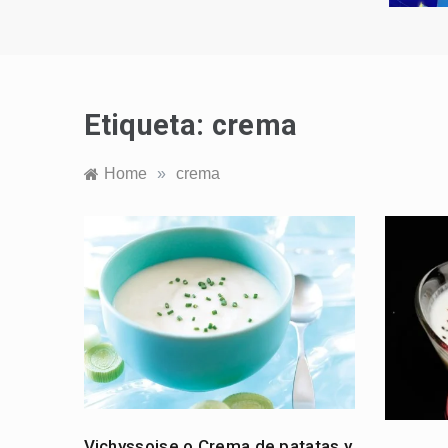
Etiqueta:
crema
Home
»
crema
Vichyssoise o Crema de patatas y