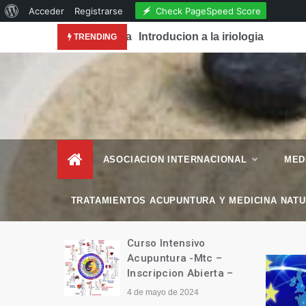
Acerca
Check PageSpeed Score
Acceder
Registrarse
Skip
de
conocimiento de la Acupuntura en la Revista National
Introducion a la iriologia
TRENDING
to
WordPress
content
– Esencial Natura
Revista de Vida Natural
–
ASOCIACION INTERNACIONAL
MED
TRATAMIENTOS ACUPUNTURA Y MEDICINA NAT
manitario
Curso Intensivo
Tíbet
Acupuntura -Mtc –
Inscripcion Abierta –
4 de mayo de 2024