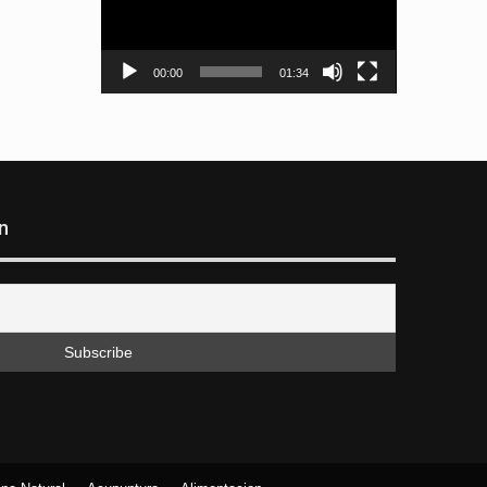
00:00
01:34
n