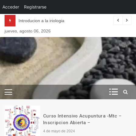
Acceder
Registrarse
Skip
CIONAL . Reconocimiento de la Acupuntura en la Revista National
Introducion a la iriologia
to
jueves, agosto 06, 2026
content
Revista de Vida Natural
– Esencial Natura
–
Curso Intensivo Acupuntura -Mtc –
Inscripcion Abierta –
4 de mayo de 2024