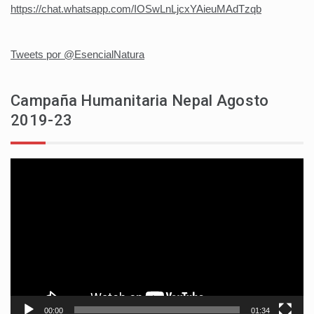
https://chat.whatsapp.com/IOSwLnLjcxYAieuMAdTzqb
Tweets por @EsencialNatura
Campaña Humanitaria Nepal Agosto
2019-23
Reproductor
de
vídeo
00:00
01:34