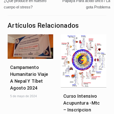
¿Que produce en nuestro
Papaya Para ácido úrico / La
de
cuerpo el stress?
gota Problema
entradas
Artículos Relacionados
Campamento
Humanitario Viaje
A Nepal Y Tíbet
Agosto 2024
Curso Intensivo
5 de mayo de 2024
Acupuntura -Mtc
– Inscripcion