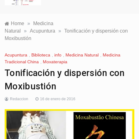
Home
»
Medicina
Natural
»
Acupuntura
»
Tonificación y dispersión con
Moxibustión
Acupuntura
,
Biblioteca
,
info
,
Medicina Natural
,
Medicina
Tradicional China
,
Moxaterapia
Tonificación y dispersión con
Moxibustión
Redaccion
16 de enero de 2016