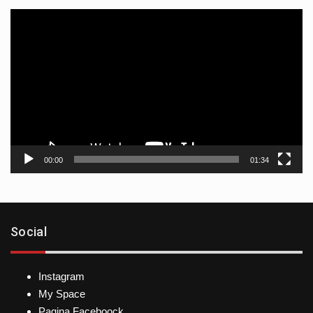
Reproductor
de
vídeo
00:00
01:34
Social
Instagram
My Space
Pagina Faceboock