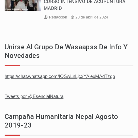
CURSO INTENSIVO DE ACUPUNTURA
MADRID
Redaccion
23 de abril de 2024
Unirse Al Grupo De Wasaapss De Info Y
Novedades
https://chat.whatsapp.com/IOSwLnLjcxYAieuMAdTzqb
Tweets por @EsencialNatura
Campaña Humanitaria Nepal Agosto
2019-23