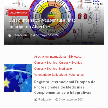
ACUPUNTURA
Curso Intensivo Acupuntura -Mtc –
Inscripcion Abierta –
Redaccion
4 de mayo de 2024
Asociacion Internacional
Biblioteca
Cursos y Eventos
Cursos y Eventos
Cursos y Eventos
Meditacion
Voluntariado-Solidaridad
Voluntarios
Registro Internacional Europeo de
Profesionales de Medicinas
Complementarias e Integrativas
Redaccion
3 de mayo de 2024