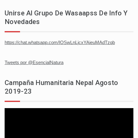
Unirse Al Grupo De Wasaapss De Info Y
Novedades
https://chat.whatsapp.com/IOSwLnLjcxYAieuMAdTzqb
Tweets por @EsencialNatura
Campaña Humanitaria Nepal Agosto
2019-23
Reproductor
de
vídeo