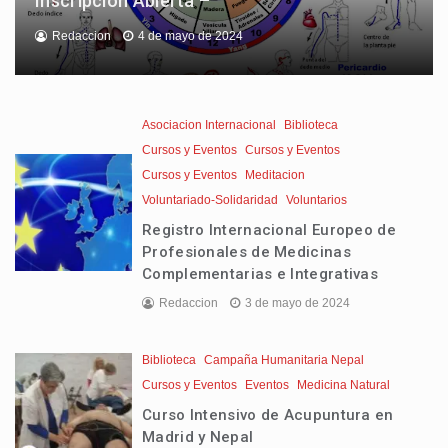
Inscripcion Abierta –
Redaccion
4 de mayo de 2024
Asociacion Internacional
Biblioteca
Cursos y Eventos
Cursos y Eventos
Cursos y Eventos
Meditacion
Voluntariado-Solidaridad
Voluntarios
Registro Internacional Europeo de
Profesionales de Medicinas
Complementarias e Integrativas
Redaccion
3 de mayo de 2024
Biblioteca
Campaña Humanitaria Nepal
Cursos y Eventos
Eventos
Medicina Natural
Curso Intensivo de Acupuntura en
Madrid y Nepal