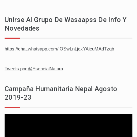
Unirse Al Grupo De Wasaapss De Info Y
Novedades
https://chat.whatsapp.com/IOSwLnLjcxYAieuMAdTzqb
Tweets por @EsencialNatura
Campaña Humanitaria Nepal Agosto
2019-23
Reproductor
de
vídeo