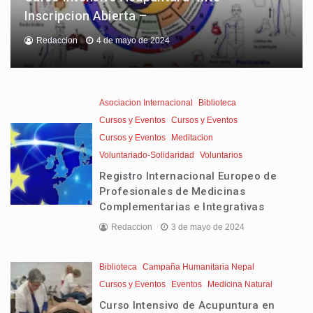
Inscripcion Abierta –
Redaccion
4 de mayo de 2024
Asociacion Internacional
Biblioteca
Cursos y Eventos
Cursos y Eventos
Cursos y Eventos
Meditacion
Voluntariado-Solidaridad
Voluntarios
Registro Internacional Europeo de
Profesionales de Medicinas
Complementarias e Integrativas
Redaccion
3 de mayo de 2024
Biblioteca
Campaña Humanitaria Nepal
Cursos y Eventos
Eventos
Medicina Natural
Curso Intensivo de Acupuntura en