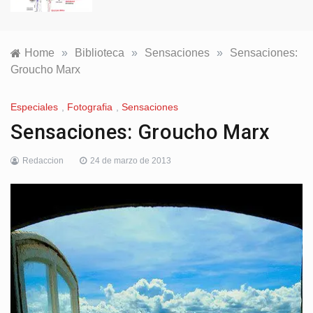
Home
»
Biblioteca
»
Sensaciones
»
Sensaciones:
Groucho Marx
Especiales
,
Fotografia
,
Sensaciones
Sensaciones: Groucho Marx
Redaccion
24 de marzo de 2013