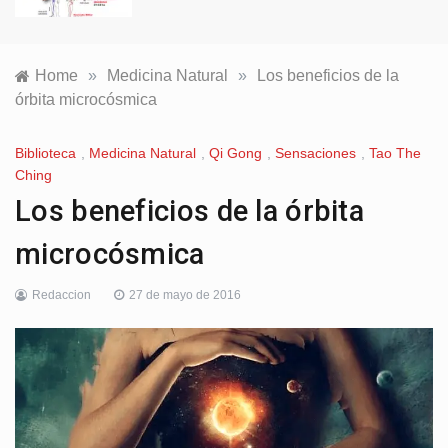
Home
»
Medicina Natural
»
Los beneficios de la
órbita microcósmica
Biblioteca
,
Medicina Natural
,
Qi Gong
,
Sensaciones
,
Tao The
Ching
Los beneficios de la órbita
microcósmica
Redaccion
27 de mayo de 2016