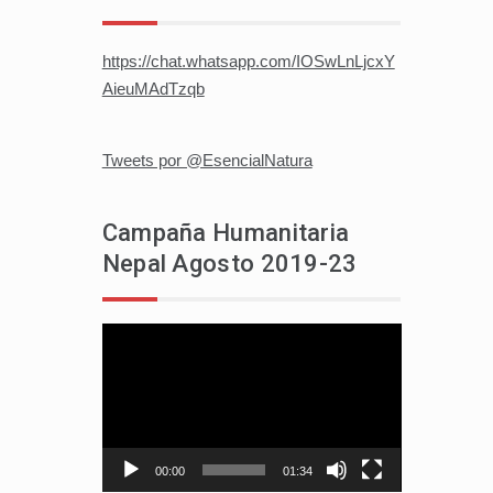
https://chat.whatsapp.com/IOSwLnLjcxY
AieuMAdTzqb
Tweets por @EsencialNatura
Campaña Humanitaria
Nepal Agosto 2019-23
Reproductor
de
vídeo
00:00
01:34