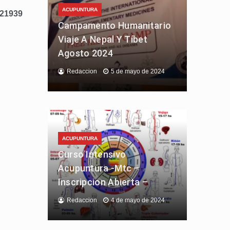
ACUPUNTURA
321939
Campamento Humanitario
Viaje A Nepal Y Tíbet
Agosto 2024
Redaccion
5 de mayo de 2024
ACUPUNTURA
Curso Intensivo
Acupuntura -Mtc –
Inscripcion Abierta –
Redaccion
4 de mayo de 2024