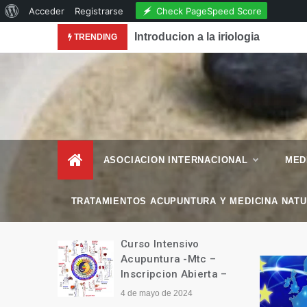
Acerca
Check PageSpeed Score
Acceder
Registrarse
Skip
de
conocimiento de la Acupuntura en la Revista National
Introducion a la iriologia
TRENDING
to
WordPress
content
– Esencial Natura
Revista de Vida Natural
–
ASOCIACION INTERNACIONAL
MED
TRATAMIENTOS ACUPUNTURA Y MEDICINA NAT
manitario
Curso Intensivo
Tíbet
Acupuntura -Mtc –
Inscripcion Abierta –
4 de mayo de 2024