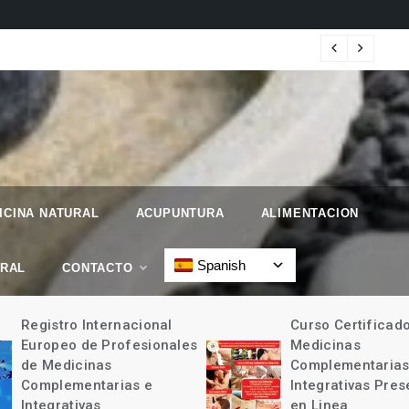
 Geographic.
Map
ICINA NATURAL
ACUPUNTURA
ALIMENTACION
Spanish
URAL
CONTACTO
Registro Internacional
Curso Certificad
Europeo de Profesionales
Medicinas
de Medicinas
Complementarias
Complementarias e
Integrativas Pres
Integrativas
en Linea