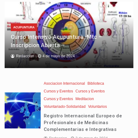
ACUPUNTURA
Curso Intensivo Acupuntura -Mtc –
Inscripcion Abierta –
Redaccion
4 de mayo de 2024
Asociacion Internacional
Biblioteca
Cursos y Eventos
Cursos y Eventos
Cursos y Eventos
Meditacion
Voluntariado-Solidaridad
Voluntarios
Registro Internacional Europeo de
Profesionales de Medicinas
Complementarias e Integrativas