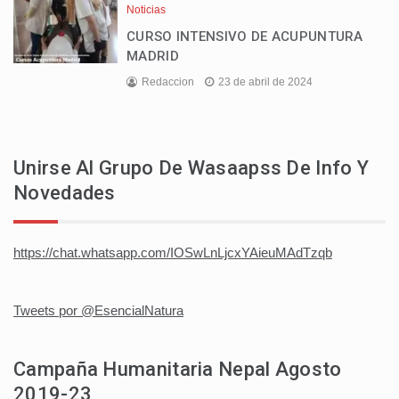
Noticias
CURSO INTENSIVO DE ACUPUNTURA
MADRID
Redaccion
23 de abril de 2024
Unirse Al Grupo De Wasaapss De Info Y
Novedades
https://chat.whatsapp.com/IOSwLnLjcxYAieuMAdTzqb
Tweets por @EsencialNatura
Campaña Humanitaria Nepal Agosto
2019-23