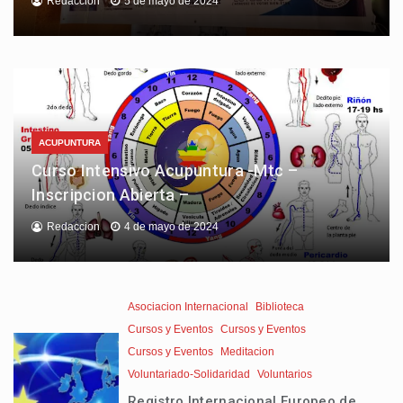
Redaccion
5 de mayo de 2024
ACUPUNTURA
Curso Intensivo Acupuntura -Mtc –
Inscripcion Abierta –
Redaccion
4 de mayo de 2024
Asociacion Internacional
Biblioteca
Cursos y Eventos
Cursos y Eventos
Cursos y Eventos
Meditacion
Voluntariado-Solidaridad
Voluntarios
Registro Internacional Europeo de