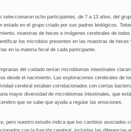
 seleccionaron ocho participantes, de 7 a 13 años, del grup
n estado en el grupo criado por sus padres biológicos. Tott
miento, muestras de heces e imágenes cerebrales de todos 
entificar los microbios presentes en las muestras de heces 
as en la materia fecal de cada participante.
empranas del cuidado tenían microbiomas intestinales clara
cos desde el nacimiento. Las exploraciones cerebrales de to
ividad cerebral estaban correlacionados con ciertas bacteri
 una mayor diversidad de microbiomas intestinales, que está
l cerebro que se sabe que ayuda a regular las emociones.
e, pero nuestro estudio indica que los cambios asociados c
cionados con la función cerebral, incluidas las diferencias e