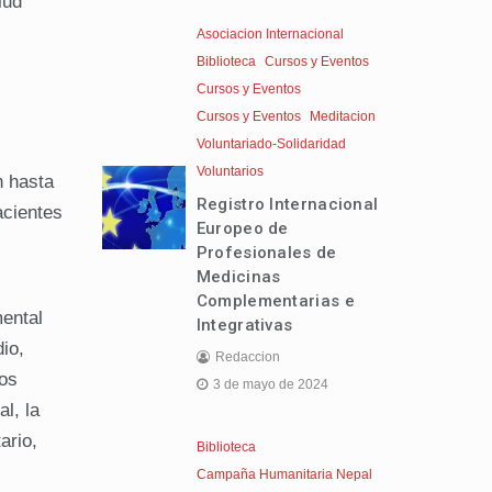
lud
Asociacion Internacional
Biblioteca
Cursos y Eventos
Cursos y Eventos
Cursos y Eventos
Meditacion
Voluntariado-Solidaridad
Voluntarios
n hasta
Registro Internacional
acientes
Europeo de
Profesionales de
Medicinas
Complementarias e
mental
Integrativas
dio,
Redaccion
los
3 de mayo de 2024
l, la
ario,
Biblioteca
Campaña Humanitaria Nepal