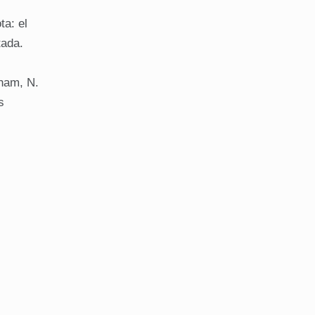
ta: el
tada.
ham, N.
s