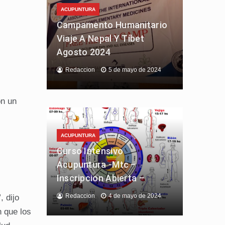
ACUPUNTURA
Campamento Humanitario
Viaje A Nepal Y Tíbet
Agosto 2024
Redaccion
5 de mayo de 2024
on un
ACUPUNTURA
Curso Intensivo
Acupuntura -Mtc –
Inscripcion Abierta –
Redaccion
4 de mayo de 2024
 dijo
n que los