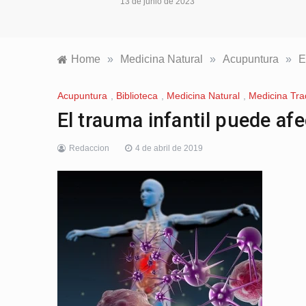
13 de junio de 2023
Home
»
Medicina Natural
»
Acupuntura
»
E
Acupuntura
,
Biblioteca
,
Medicina Natural
,
Medicina Tra
El trauma infantil puede afe
Redaccion
4 de abril de 2019