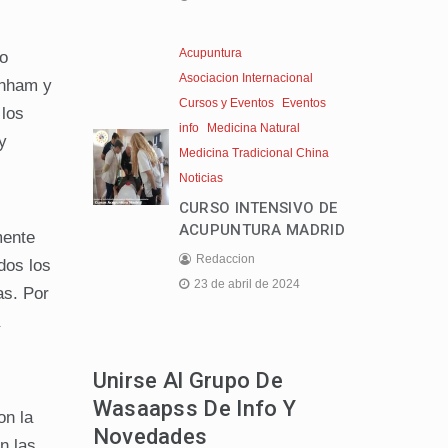
Acupuntura
o
Asociacion Internacional
enham y
Cursos y Eventos
Eventos
los
info
Medicina Natural
y
Medicina Tradicional China
Noticias
CURSO INTENSIVO DE
ACUPUNTURA MADRID
mente
Redaccion
dos los
23 de abril de 2024
as. Por
Unirse Al Grupo De
Wasaapss De Info Y
on la
Novedades
n las