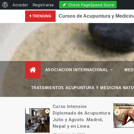
Acerca
Check PageSpeed Score
Acceder
Registrarse
Skip
de
Cursos de Acupuntura y Medicina
TRENDING
to
WordPress
content
– Esencial Natura
Revista de Vida Natural
–
ASOCIACION INTERNACIONAL
MED
TRATAMIENTOS ACUPUNTURA Y MEDICINA NAT
do
Curso Intensivo
Diplomado de Acupuntura
s e
Julio y Agosto. Madrid,
sencial y
Nepal y en Linea.