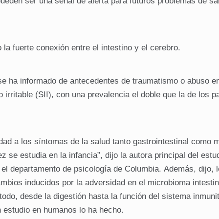
ueden ser una señal de alerta para futuros problemas de sa
a fuerte conexión entre el intestino y el cerebro.
se ha informado de antecedentes de traumatismo o abuso e
 irritable (SII), con una prevalencia el doble que la de los p
idad a los síntomas de la salud tanto gastrointestinal como 
 se estudia en la infancia”, dijo la autora principal del estu
n el departamento de psicología de Columbia. Además, dijo, 
bios inducidos por la adversidad en el microbioma intestina
odo, desde la digestión hasta la función del sistema inmunit
ún estudio en humanos lo ha hecho.