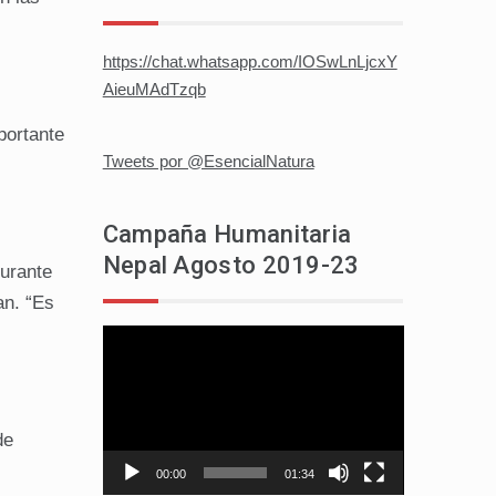
https://chat.whatsapp.com/IOSwLnLjcxY
AieuMAdTzqb
portante
Tweets por @EsencialNatura
Campaña Humanitaria
Nepal Agosto 2019-23
durante
an. “Es
Reproductor
de
vídeo
de
o.
00:00
01:34