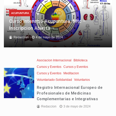
ACUPUNTURA
Curso Intensivo Acupuntura -Mtc –
Inscripcion Abierta –
Redaccion
4 de mayo de 2024
Asociacion Internacional
Biblioteca
Cursos y Eventos
Cursos y Eventos
Cursos y Eventos
Meditacion
Voluntariado-Solidaridad
Voluntarios
Registro Internacional Europeo de
Profesionales de Medicinas
Complementarias e Integrativas
Redaccion
3 de mayo de 2024