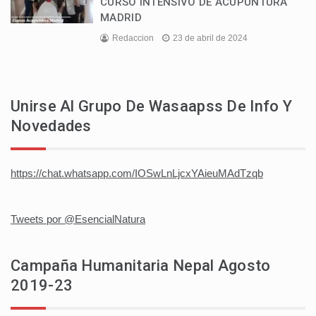
CURSO INTENSIVO DE ACUPUNTURA
MADRID
Redaccion
23 de abril de 2024
Unirse Al Grupo De Wasaapss De Info Y
Novedades
https://chat.whatsapp.com/IOSwLnLjcxYAieuMAdTzqb
Tweets por @EsencialNatura
Campaña Humanitaria Nepal Agosto
2019-23