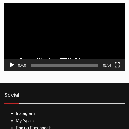
Reproductor
de
vídeo
00:00
01:34
Social
Instagram
My Space
Pagina Faceboock