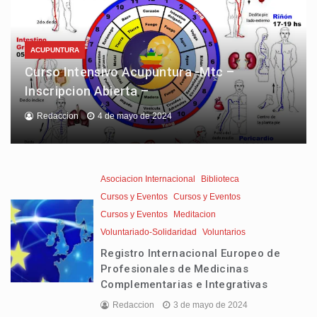
ACUPUNTURA
Curso Intensivo Acupuntura -Mtc –
Inscripcion Abierta –
Redaccion
4 de mayo de 2024
Asociacion Internacional
Biblioteca
Cursos y Eventos
Cursos y Eventos
Cursos y Eventos
Meditacion
Voluntariado-Solidaridad
Voluntarios
Registro Internacional Europeo de
Profesionales de Medicinas
Complementarias e Integrativas
Redaccion
3 de mayo de 2024