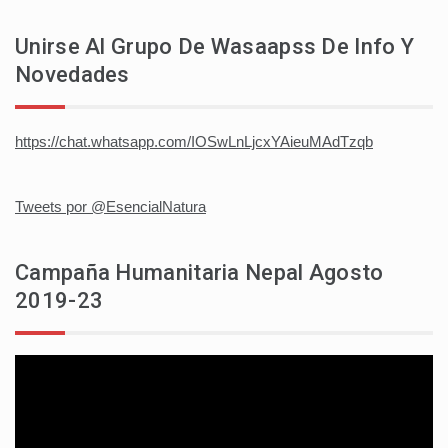
Unirse Al Grupo De Wasaapss De Info Y
Novedades
https://chat.whatsapp.com/IOSwLnLjcxYAieuMAdTzqb
Tweets por @EsencialNatura
Campaña Humanitaria Nepal Agosto
2019-23
Reproductor
de
vídeo