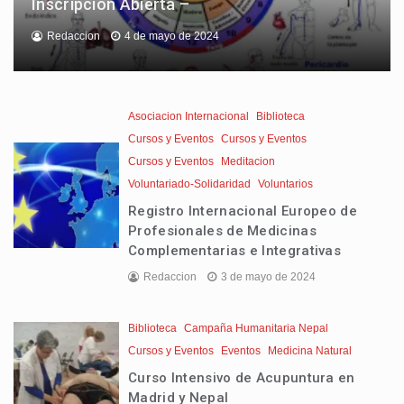
Inscripcion Abierta –
Redaccion
4 de mayo de 2024
Asociacion Internacional
Biblioteca
Cursos y Eventos
Cursos y Eventos
Cursos y Eventos
Meditacion
Voluntariado-Solidaridad
Voluntarios
Registro Internacional Europeo de
Profesionales de Medicinas
Complementarias e Integrativas
Redaccion
3 de mayo de 2024
Biblioteca
Campaña Humanitaria Nepal
Cursos y Eventos
Eventos
Medicina Natural
Curso Intensivo de Acupuntura en
Madrid y Nepal