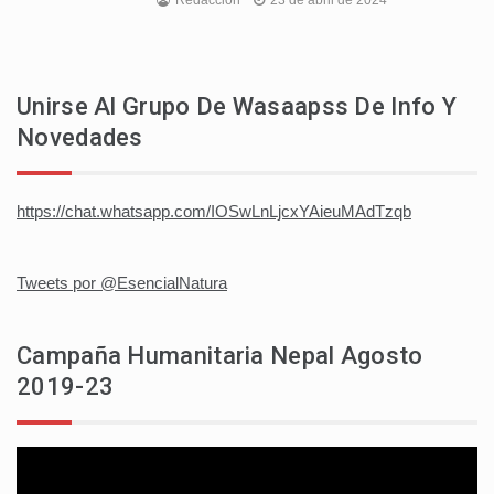
Unirse Al Grupo De Wasaapss De Info Y
Novedades
https://chat.whatsapp.com/IOSwLnLjcxYAieuMAdTzqb
Tweets por @EsencialNatura
Campaña Humanitaria Nepal Agosto
2019-23
Reproductor
de