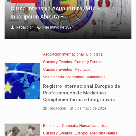
Curso Intensivo Acupuntura -Mtc –
Inscripcion Abierta –
Redaccion
4 de mayo de 2024
Asociacion Internacional
Biblioteca
Cursos y Eventos
Cursos y Eventos
Cursos y Eventos
Meditacion
Voluntariado-Solidaridad
Voluntarios
Registro Internacional Europeo de
Profesionales de Medicinas
Complementarias e Integrativas
Redaccion
3 de mayo de 2024
Biblioteca
Campaña Humanitaria Nepal
Cursos y Eventos
Eventos
Medicina Natural