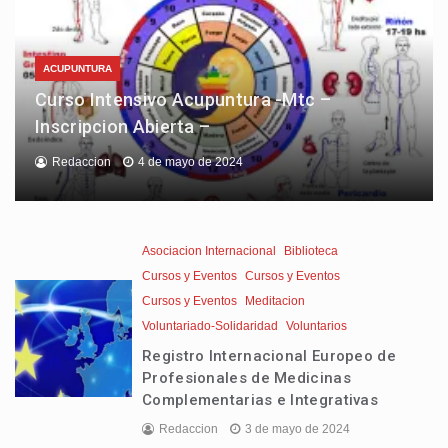
ACUPUNTURA
Curso Intensivo Acupuntura -Mtc –
Inscripcion Abierta –
Redaccion
4 de mayo de 2024
Asociacion Internacional
Biblioteca
Cursos y Eventos
Cursos y Eventos
Cursos y Eventos
Meditacion
Voluntariado-Solidaridad
Voluntarios
Registro Internacional Europeo de
Profesionales de Medicinas
Complementarias e Integrativas
Redaccion
3 de mayo de 2024