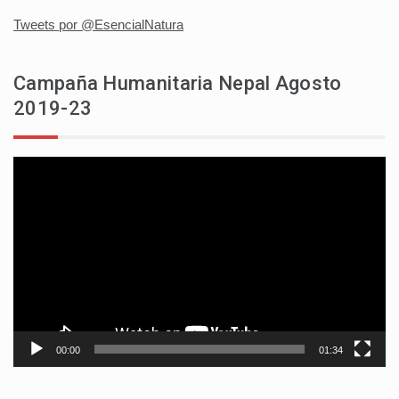
Tweets por @EsencialNatura
Campaña Humanitaria Nepal Agosto
2019-23
Reproductor
de
vídeo
00:00
01:34