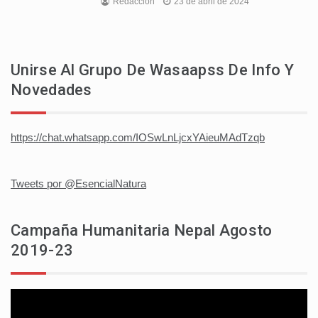
Redaccion
23 de abril de 2024
Unirse Al Grupo De Wasaapss De Info Y
Novedades
https://chat.whatsapp.com/IOSwLnLjcxYAieuMAdTzqb
Tweets por @EsencialNatura
Campaña Humanitaria Nepal Agosto
2019-23
Reproductor
de