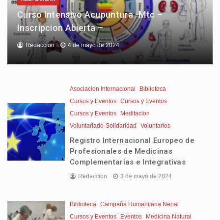
Curso Intensivo Acupuntura -Mtc –
Inscripcion Abierta –
Redaccion
4 de mayo de 2024
Asociacion Internacional
Biblioteca
Cursos y Eventos
Cursos y Eventos
Cursos y Eventos
Meditacion
Voluntariado-Solidaridad
Voluntarios
Registro Internacional Europeo de
Profesionales de Medicinas
Complementarias e Integrativas
Redaccion
3 de mayo de 2024
Biblioteca
Campaña Humanitaria Nepal
Cursos y Eventos
Eventos
Medicina Natural