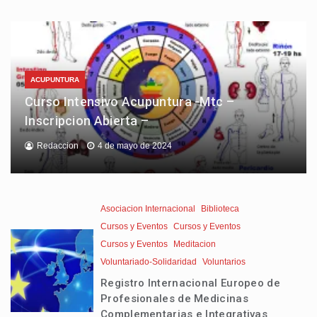
ACUPUNTURA
Curso Intensivo Acupuntura -Mtc –
Inscripcion Abierta –
Redaccion
4 de mayo de 2024
Asociacion Internacional
Biblioteca
Cursos y Eventos
Cursos y Eventos
Cursos y Eventos
Meditacion
Voluntariado-Solidaridad
Voluntarios
Registro Internacional Europeo de
Profesionales de Medicinas
Complementarias e Integrativas