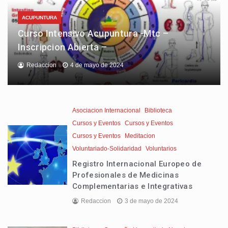
ACUPUNTURA
Curso Intensivo Acupuntura -Mtc –
Inscripcion Abierta –
Redaccion
4 de mayo de 2024
Asociacion Internacional
Biblioteca
Cursos y Eventos
Cursos y Eventos
Cursos y Eventos
Meditacion
Voluntariado-Solidaridad
Voluntarios
Registro Internacional Europeo de
Profesionales de Medicinas
Complementarias e Integrativas
Redaccion
3 de mayo de 2024