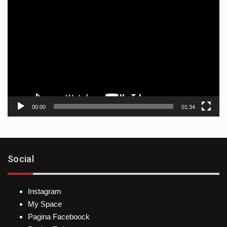
Reproductor
de
vídeo
00:00
01:34
Social
Instagram
My Space
Pagina Faceboock