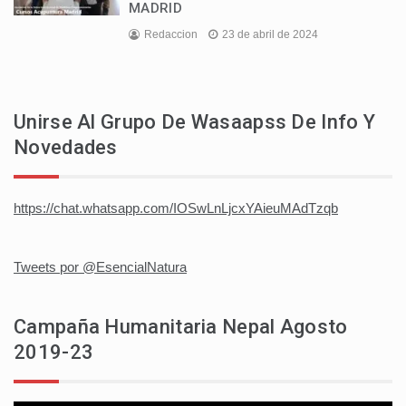
MADRID
Redaccion
23 de abril de 2024
Unirse Al Grupo De Wasaapss De Info Y
Novedades
https://chat.whatsapp.com/IOSwLnLjcxYAieuMAdTzqb
Tweets por @EsencialNatura
Campaña Humanitaria Nepal Agosto
2019-23