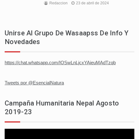
Redaccion
23 de abril de 2024
Unirse Al Grupo De Wasaapss De Info Y
Novedades
https://chat.whatsapp.com/IOSwLnLjcxYAieuMAdTzqb
Tweets por @EsencialNatura
Campaña Humanitaria Nepal Agosto
2019-23
Reproductor