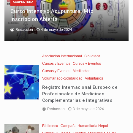
ACUPUNTURA
Curso Intensivo Acupuntura -Mtc –
Inscripcion Abierta –
Redaccion
4 de mayo de 2024
Asociacion Internacional
Biblioteca
Cursos y Eventos
Cursos y Eventos
Cursos y Eventos
Meditacion
Voluntariado-Solidaridad
Voluntarios
Registro Internacional Europeo de
Profesionales de Medicinas
Complementarias e Integrativas
Redaccion
3 de mayo de 2024
Biblioteca
Campaña Humanitaria Nepal