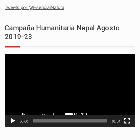
Tweets por @EsencialNatura
Campaña Humanitaria Nepal Agosto
2019-23
Reproductor
de
vídeo
00:00
01:34