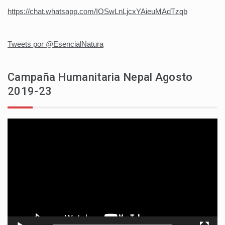
https://chat.whatsapp.com/IOSwLnLjcxYAieuMAdTzqb
Tweets por @EsencialNatura
Campaña Humanitaria Nepal Agosto
2019-23
Reproductor
de
vídeo