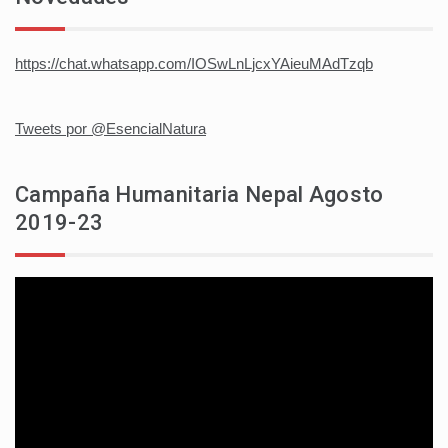
https://chat.whatsapp.com/IOSwLnLjcxYAieuMAdTzqb
Tweets por @EsencialNatura
Campaña Humanitaria Nepal Agosto
2019-23
Reproductor
de
vídeo