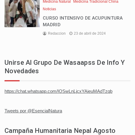
Medicina Natural
Medicina Tradicional China
Noticias
CURSO INTENSIVO DE ACUPUNTURA
MADRID
Redaccion
23 de abril de 2024
Unirse Al Grupo De Wasaapss De Info Y
Novedades
https://chat.whatsapp.com/IOSwLnLjcxYAieuMAdTzqb
Tweets por @EsencialNatura
Campaña Humanitaria Nepal Agosto