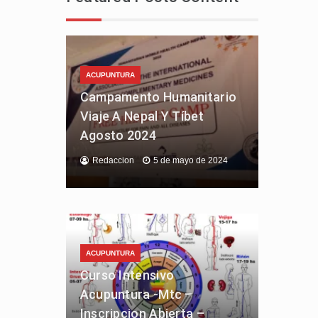
ACUPUNTURA
Campamento Humanitario
Viaje A Nepal Y Tíbet
Agosto 2024
Redaccion
5 de mayo de 2024
ACUPUNTURA
Curso Intensivo
Acupuntura -Mtc –
Inscripcion Abierta –