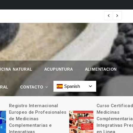
 Geographic.
Map
ICINA NATURAL
ACUPUNTURA
ALIMENTACION
Spanish
URAL
CONTACTO
Registro Internacional
Curso Certificad
Europeo de Profesionales
Medicinas
de Medicinas
Complementarias
Complementarias e
Integrativas Pres
Integrativas
en Linea