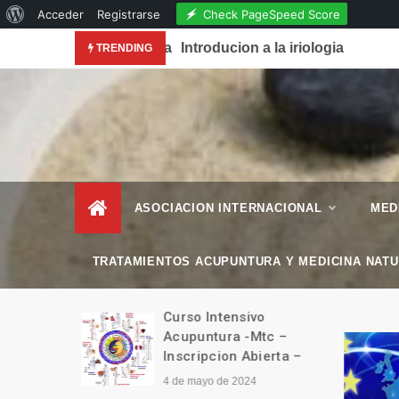
Acerca
Check PageSpeed Score
Acceder
Registrarse
Skip
de
conocimiento de la Acupuntura en la Revista National
Introducion a la iriologia
TRENDING
to
WordPress
content
– Esencial Natura
Revista de Vida Natural
–
ASOCIACION INTERNACIONAL
MED
TRATAMIENTOS ACUPUNTURA Y MEDICINA NAT
manitario
Curso Intensivo
Tíbet
Acupuntura -Mtc –
Inscripcion Abierta –
4 de mayo de 2024