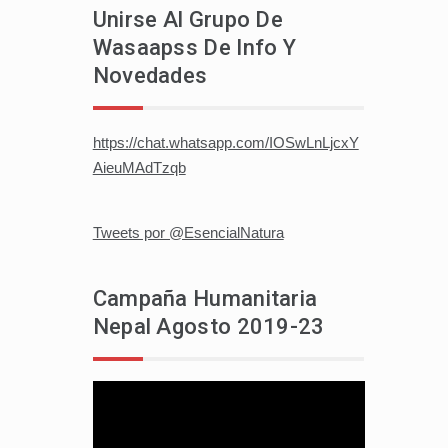
Unirse Al Grupo De
Wasaapss De Info Y
Novedades
https://chat.whatsapp.com/IOSwLnLjcxY
AieuMAdTzqb
Tweets por @EsencialNatura
Campaña Humanitaria
Nepal Agosto 2019-23
Reproductor
de
vídeo