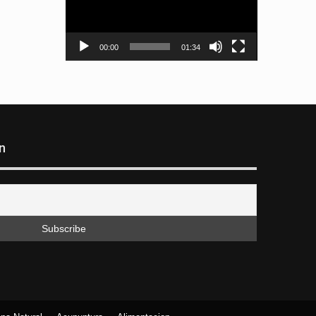
00:00
01:34
n