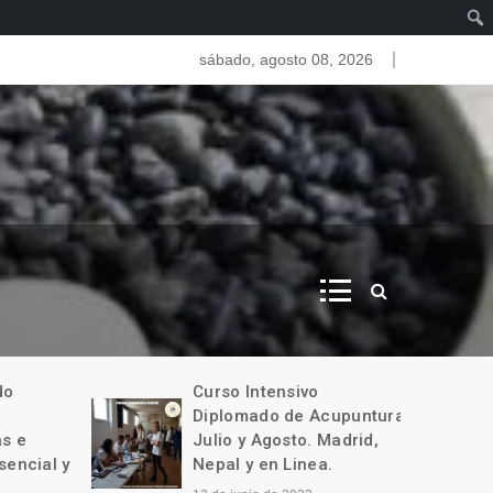
as del iris. Iridologia
sábado, agosto 08, 2026
o
Curso Intensivo
Diplomado de Acupuntura
 e
Julio y Agosto. Madrid,
encial y
Nepal y en Linea.