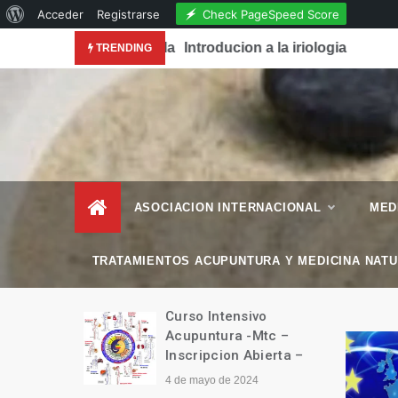
Acerca
Check PageSpeed Score
Acceder
Registrarse
Skip
de
conocimiento de la Acupuntura en la Revista National
Introducion a la iriologia
TRENDING
to
WordPress
content
– Esencial Natura
Revista de Vida Natural
–
ASOCIACION INTERNACIONAL
MED
TRATAMIENTOS ACUPUNTURA Y MEDICINA NAT
manitario
Curso Intensivo
Tíbet
Acupuntura -Mtc –
Inscripcion Abierta –
4 de mayo de 2024