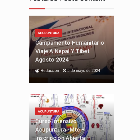
ACUPUNTURA
Campamento Humanitario
Viaje A Nepal Y Tíbet
Agosto 2024
Redaccion
5 de mayo de 2024
ACUPUNTURA
Curso Intensivo
Acupuntura -Mtc –
Inscripcion Abierta –