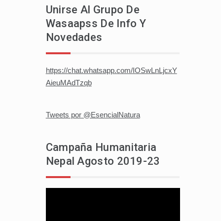
Unirse Al Grupo De
Wasaapss De Info Y
Novedades
https://chat.whatsapp.com/IOSwLnLjcxY
AieuMAdTzqb
Tweets por @EsencialNatura
Campaña Humanitaria
Nepal Agosto 2019-23
Reproductor
de
vídeo