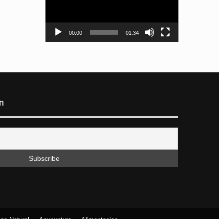
00:00
01:34
n