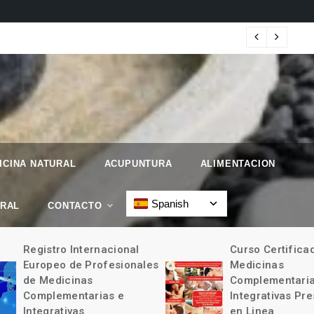
 Geographic.
Map
ICINA NATURAL
ACUPUNTURA
ALIMENTACION
Spanish
URAL
CONTACTO
Registro Internacional
Curso Certificad
Europeo de Profesionales
Medicinas
de Medicinas
Complementarias
Complementarias e
Integrativas Pres
Integrativas
en Linea