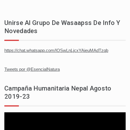
Unirse Al Grupo De Wasaapss De Info Y
Novedades
https://chat.whatsapp.com/IOSwLnLjcxYAieuMAdTzqb
Tweets por @EsencialNatura
Campaña Humanitaria Nepal Agosto
2019-23
Reproductor
de