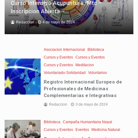
Curso Intensivo Acupuntura -Mtc –
Inscripcion Abierta –
Redaccion
4 de mayo de 2024
Asociacion Internacional
Biblioteca
Cursos y Eventos
Cursos y Eventos
Cursos y Eventos
Meditacion
Voluntariado-Solidaridad
Voluntarios
Registro Internacional Europeo de
Profesionales de Medicinas
Complementarias e Integrativas
Redaccion
3 de mayo de 2024
Biblioteca
Campaña Humanitaria Nepal
Cursos y Eventos
Eventos
Medicina Natural