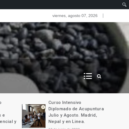
as del iris. Iridologia
viernes, agosto 07, 2026
o
Curso Intensivo
Diplomado de Acupuntura
 e
Julio y Agosto. Madrid,
encial y
Nepal y en Linea.