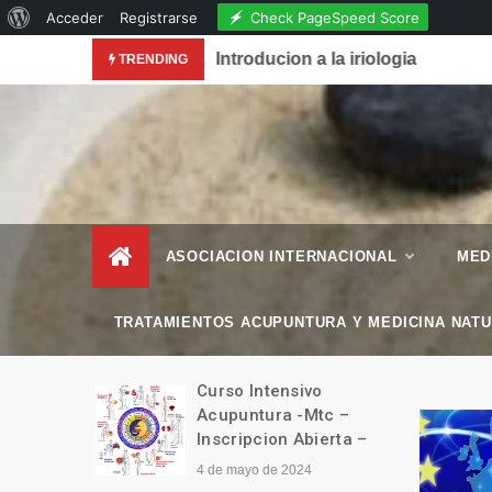
Acerca
Check PageSpeed Score
Acceder
Registrarse
Skip
de
conocimiento de la Acupuntura en la Revista National
Introducion a la iriologia
TRENDING
to
WordPress
content
– Esencial Natura
Revista de Vida Natural
–
ASOCIACION INTERNACIONAL
MED
TRATAMIENTOS ACUPUNTURA Y MEDICINA NAT
manitario
Curso Intensivo
Tíbet
Acupuntura -Mtc –
Inscripcion Abierta –
4 de mayo de 2024