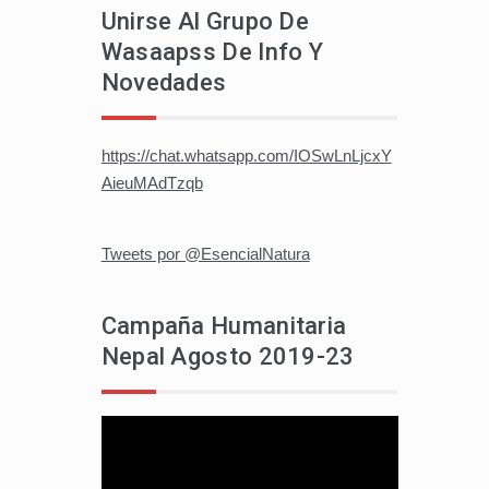
Unirse Al Grupo De
Wasaapss De Info Y
Novedades
https://chat.whatsapp.com/IOSwLnLjcxY
AieuMAdTzqb
Tweets por @EsencialNatura
Campaña Humanitaria
Nepal Agosto 2019-23
Reproductor
de
vídeo