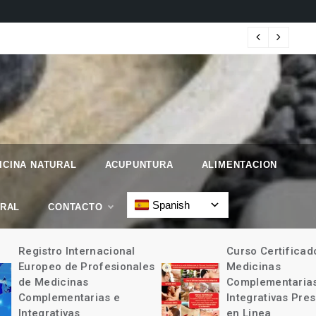
 Geographic.
Map
ICINA NATURAL
ACUPUNTURA
ALIMENTACION
Spanish
URAL
CONTACTO
Registro Internacional
Curso Certificad
Europeo de Profesionales
Medicinas
de Medicinas
Complementarias
Complementarias e
Integrativas Pres
Integrativas
en Linea