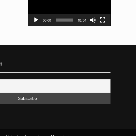
00:00
01:34
n