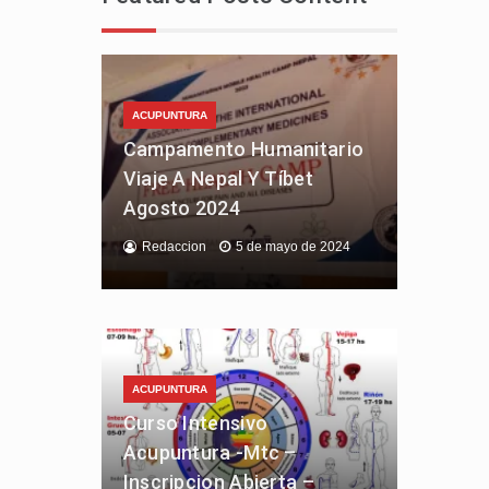
ACUPUNTURA
Campamento Humanitario
Viaje A Nepal Y Tíbet
Agosto 2024
Redaccion
5 de mayo de 2024
ACUPUNTURA
Curso Intensivo
Acupuntura -Mtc –
Inscripcion Abierta –