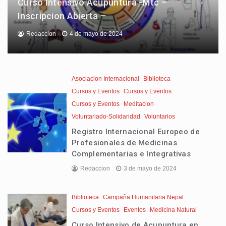
Curso Intensivo Acupuntura -Mtc –
Inscripcion Abierta –
Redaccion
4 de mayo de 2024
Asociacion Internacional
Biblioteca
Cursos y Eventos
Cursos y Eventos
Cursos y Eventos
Meditacion
Voluntariado-Solidaridad
Voluntarios
Registro Internacional Europeo de
Profesionales de Medicinas
Complementarias e Integrativas
Redaccion
3 de mayo de 2024
Biblioteca
Campaña Humanitaria Nepal
Cursos y Eventos
Eventos
Medicina Natural
Curso Intensivo de Acupuntura en