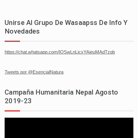
Unirse Al Grupo De Wasaapss De Info Y
Novedades
https://chat.whatsapp.com/IOSwLnLjcxYAieuMAdTzqb
Tweets por @EsencialNatura
Campaña Humanitaria Nepal Agosto
2019-23
Reproductor
de
vídeo