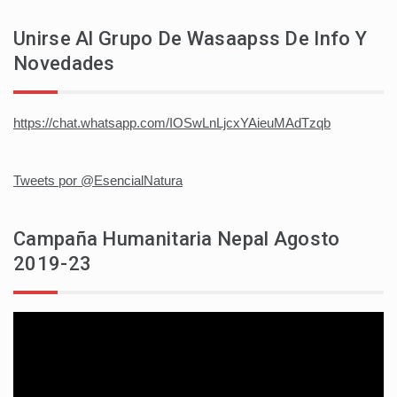
Unirse Al Grupo De Wasaapss De Info Y
Novedades
https://chat.whatsapp.com/IOSwLnLjcxYAieuMAdTzqb
Tweets por @EsencialNatura
Campaña Humanitaria Nepal Agosto
2019-23
Reproductor
de
vídeo