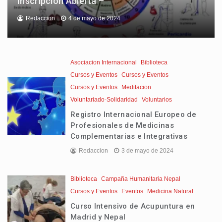
Inscripcion Abierta –
Redaccion
4 de mayo de 2024
Asociacion Internacional
Biblioteca
Cursos y Eventos
Cursos y Eventos
Cursos y Eventos
Meditacion
Voluntariado-Solidaridad
Voluntarios
Registro Internacional Europeo de
Profesionales de Medicinas
Complementarias e Integrativas
Redaccion
3 de mayo de 2024
Biblioteca
Campaña Humanitaria Nepal
Cursos y Eventos
Eventos
Medicina Natural
Curso Intensivo de Acupuntura en
Madrid y Nepal