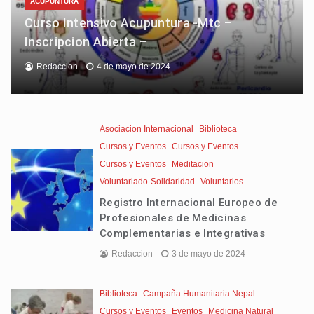
ACUPUNTURA
Curso Intensivo Acupuntura -Mtc –
Inscripcion Abierta –
Redaccion
4 de mayo de 2024
Asociacion Internacional
Biblioteca
Cursos y Eventos
Cursos y Eventos
Cursos y Eventos
Meditacion
Voluntariado-Solidaridad
Voluntarios
Registro Internacional Europeo de
Profesionales de Medicinas
Complementarias e Integrativas
Redaccion
3 de mayo de 2024
Biblioteca
Campaña Humanitaria Nepal
Cursos y Eventos
Eventos
Medicina Natural