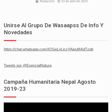
Redaccion
23 de abril de 2024
Unirse Al Grupo De Wasaapss De Info Y
Novedades
https://chat.whatsapp.com/IOSwLnLjcxYAieuMAdTzqb
Tweets por @EsencialNatura
Campaña Humanitaria Nepal Agosto
2019-23
Reproductor
de