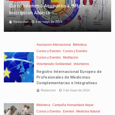
Curso Intensivo Acupuntura -Mtc –
Inscripcion Abierta –
Redaccion
4 de mayo de 2024
Asociacion Internacional
Biblioteca
Cursos y Eventos
Cursos y Eventos
Cursos y Eventos
Meditacion
Voluntariado-Solidaridad
Voluntarios
Registro Internacional Europeo de
Profesionales de Medicinas
Complementarias e Integrativas
Redaccion
3 de mayo de 2024
Biblioteca
Campaña Humanitaria Nepal
Cursos y Eventos
Eventos
Medicina Natural