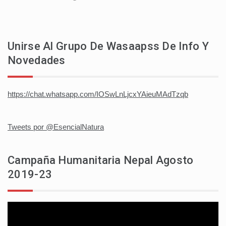
Unirse Al Grupo De Wasaapss De Info Y
Novedades
https://chat.whatsapp.com/IOSwLnLjcxYAieuMAdTzqb
Tweets por @EsencialNatura
Campaña Humanitaria Nepal Agosto
2019-23
Reproductor
de