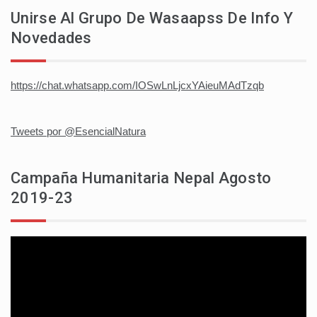
Unirse Al Grupo De Wasaapss De Info Y
Novedades
https://chat.whatsapp.com/IOSwLnLjcxYAieuMAdTzqb
Tweets por @EsencialNatura
Campaña Humanitaria Nepal Agosto
2019-23
Reproductor
de
vídeo