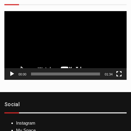
Reproductor
de
vídeo
00:00
01:34
Social
Instagram
My Space