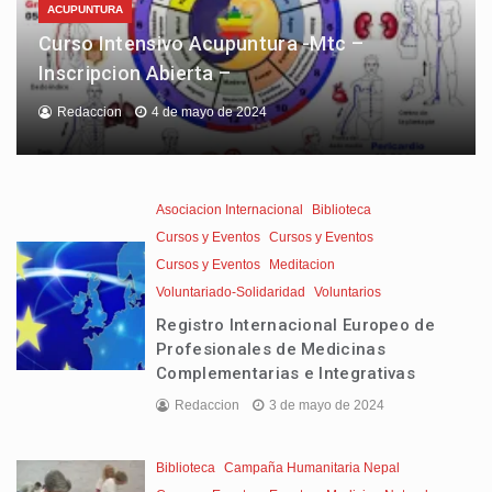
ACUPUNTURA
Curso Intensivo Acupuntura -Mtc –
Inscripcion Abierta –
Redaccion
4 de mayo de 2024
Asociacion Internacional
Biblioteca
Cursos y Eventos
Cursos y Eventos
Cursos y Eventos
Meditacion
Voluntariado-Solidaridad
Voluntarios
Registro Internacional Europeo de
Profesionales de Medicinas
Complementarias e Integrativas
Redaccion
3 de mayo de 2024
Biblioteca
Campaña Humanitaria Nepal