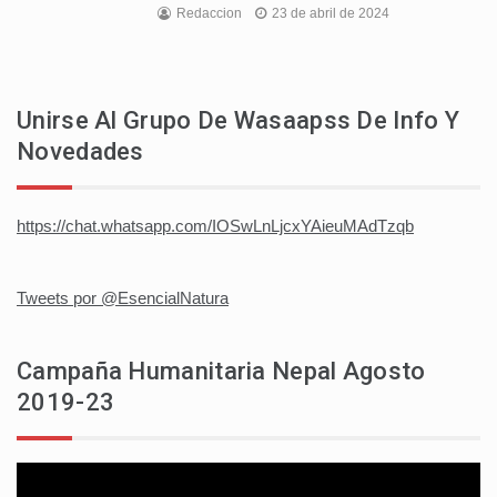
Redaccion
23 de abril de 2024
Unirse Al Grupo De Wasaapss De Info Y
Novedades
https://chat.whatsapp.com/IOSwLnLjcxYAieuMAdTzqb
Tweets por @EsencialNatura
Campaña Humanitaria Nepal Agosto
2019-23
Reproductor