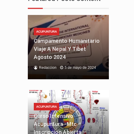
ACUPUNTURA
Campamento Humanitario
Viaje A Nepal Y Tíbet
Agosto 2024
Redaccion
5 de mayo de 2024
ACUPUNTURA
Curso Intensivo
Acupuntura -Mtc –
Inscripcion Abierta –