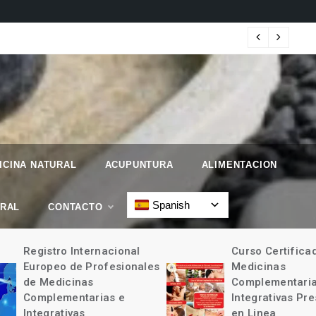
 Geographic.
Map
ICINA NATURAL
ACUPUNTURA
ALIMENTACION
Spanish
URAL
CONTACTO
Registro Internacional
Curso Certificad
Europeo de Profesionales
Medicinas
de Medicinas
Complementarias
Complementarias e
Integrativas Pres
Integrativas
en Linea