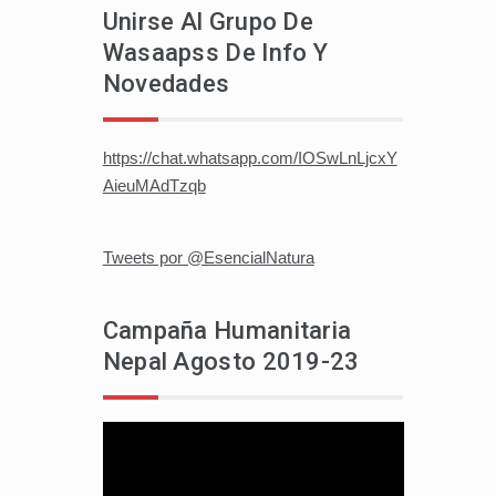
Unirse Al Grupo De
Wasaapss De Info Y
Novedades
https://chat.whatsapp.com/IOSwLnLjcxY
AieuMAdTzqb
Tweets por @EsencialNatura
Campaña Humanitaria
Nepal Agosto 2019-23
Reproductor
de
vídeo