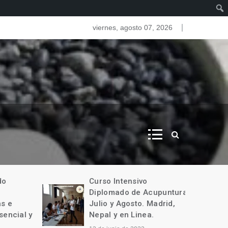
as del iris. Iridologia
viernes, agosto 07, 2026
o
Curso Intensivo
Diplomado de Acupuntura
 e
Julio y Agosto. Madrid,
encial y
Nepal y en Linea.