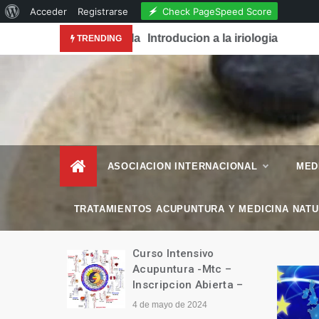
Acerca
Check PageSpeed Score
Acceder
Registrarse
Skip
de
conocimiento de la Acupuntura en la Revista National
Introducion a la iriologia
TRENDING
to
WordPress
content
– Esencial Natura
Revista de Vida Natural
–
ASOCIACION INTERNACIONAL
MED
TRATAMIENTOS ACUPUNTURA Y MEDICINA NAT
manitario
Curso Intensivo
Tíbet
Acupuntura -Mtc –
Inscripcion Abierta –
4 de mayo de 2024