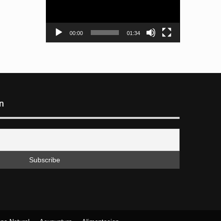
00:00
01:34
n