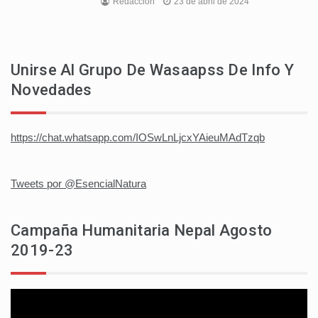
Redaccion
23 de abril de 2024
Unirse Al Grupo De Wasaapss De Info Y
Novedades
https://chat.whatsapp.com/IOSwLnLjcxYAieuMAdTzqb
Tweets por @EsencialNatura
Campaña Humanitaria Nepal Agosto
2019-23
Reproductor
de