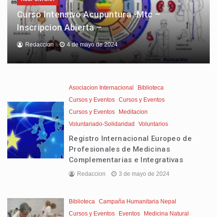
Curso Intensivo Acupuntura -Mtc –
Inscripcion Abierta –
Redaccion
4 de mayo de 2024
Asociacion Internacional
Biblioteca
Cursos y Eventos
Cursos y Eventos
Cursos y Eventos
Meditacion
Voluntariado-Solidaridad
Voluntarios
Registro Internacional Europeo de
Profesionales de Medicinas
Complementarias e Integrativas
Redaccion
3 de mayo de 2024
Biblioteca
Campaña Humanitaria Nepal
Cursos y Eventos
Eventos
Medicina Natural