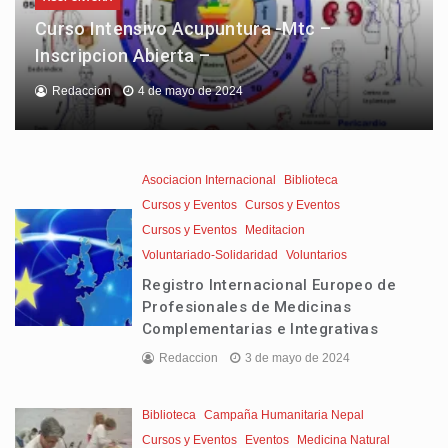
Curso Intensivo Acupuntura -Mtc –
Inscripcion Abierta –
Redaccion
4 de mayo de 2024
Asociacion Internacional
Biblioteca
Cursos y Eventos
Cursos y Eventos
Cursos y Eventos
Meditacion
Voluntariado-Solidaridad
Voluntarios
Registro Internacional Europeo de
Profesionales de Medicinas
Complementarias e Integrativas
Redaccion
3 de mayo de 2024
Biblioteca
Campaña Humanitaria Nepal
Cursos y Eventos
Eventos
Medicina Natural