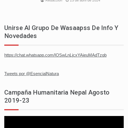
Redaccion
23 de abril de 2024
Unirse Al Grupo De Wasaapss De Info Y
Novedades
https://chat.whatsapp.com/IOSwLnLjcxYAieuMAdTzqb
Tweets por @EsencialNatura
Campaña Humanitaria Nepal Agosto
2019-23
Reproductor
de