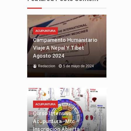
ACUPUNTURA
Campamento Humanitario
Viaje A Nepal Y Tíbet
Agosto 2024
Redaccion
5 de mayo de 2024
ACUPUNTURA
Curso Intensivo
Acupuntura -Mtc –
Inscripcion Abierta –