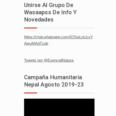
Unirse Al Grupo De
Wasaapss De Info Y
Novedades
https://chat.whatsapp.com/IOSwLnLjcxY
AieuMAdTzqb
Tweets por @EsencialNatura
Campaña Humanitaria
Nepal Agosto 2019-23
Reproductor
de
vídeo