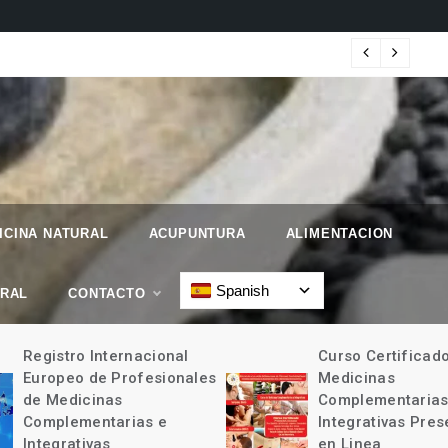
 Geographic.
Map
ICINA NATURAL
ACUPUNTURA
ALIMENTACION
Spanish
URAL
CONTACTO
Registro Internacional
Curso Certificad
Europeo de Profesionales
Medicinas
de Medicinas
Complementarias
Complementarias e
Integrativas Pres
Integrativas
en Linea