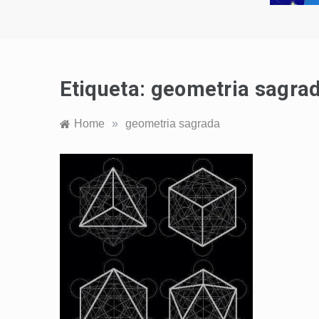
Etiqueta:
geometria sagra
Home
»
geometria sagrada