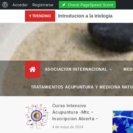
Acerca
Check PageSpeed Score
Acceder
Registrarse
Skip
de
conocimiento de la Acupuntura en la Revista National
Introducion a la iriologia
TRENDING
to
WordPress
content
– Esencial Natura
Revista de Vida Natural
–
ASOCIACION INTERNACIONAL
MED
TRATAMIENTOS ACUPUNTURA Y MEDICINA NAT
manitario
Curso Intensivo
Tíbet
Acupuntura -Mtc –
Inscripcion Abierta –
4 de mayo de 2024