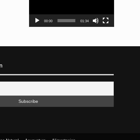
00:00
01:34
n