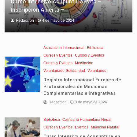
Curso Intensivo Acupuntura -Mtc –
Inscripcion Abierta –
Redaccion
4 de mayo de 2024
Asociacion Internacional
Biblioteca
Cursos y Eventos
Cursos y Eventos
Cursos y Eventos
Meditacion
Voluntariado-Solidaridad
Voluntarios
Registro Internacional Europeo de
Profesionales de Medicinas
Complementarias e Integrativas
Redaccion
3 de mayo de 2024
Biblioteca
Campaña Humanitaria Nepal
Cursos y Eventos
Eventos
Medicina Natural
Curso Intensivo de Acupuntura en