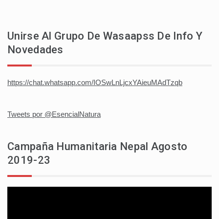
Unirse Al Grupo De Wasaapss De Info Y
Novedades
https://chat.whatsapp.com/IOSwLnLjcxYAieuMAdTzqb
Tweets por @EsencialNatura
Campaña Humanitaria Nepal Agosto
2019-23
Reproductor
de
vídeo