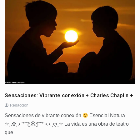
Sensaciones: Vibrante conexión + Charles Chaplin +
Redaccion
Sensaciones de vibrante conexión
Esencial Natura
☆¸.✿¸.•°*”˜ƸӜƷ˜”*°•.•.¸ღ¸☆ La vida es una obra de teatro
que